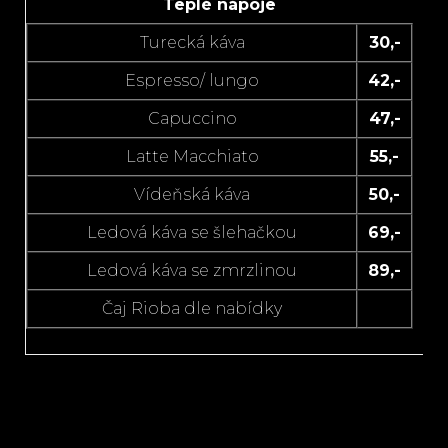
Teplé nápoje
Turecká káva
30,-
Espresso/ lungo
42,-
Capuccino
47,-
Latte Macchiato
55,-
Vídeňská káva
50,-
Ledová káva se šlehačkou
69,-
Ledová káva se zmrzlinou
89,-
Čaj Rioba dle nabídky