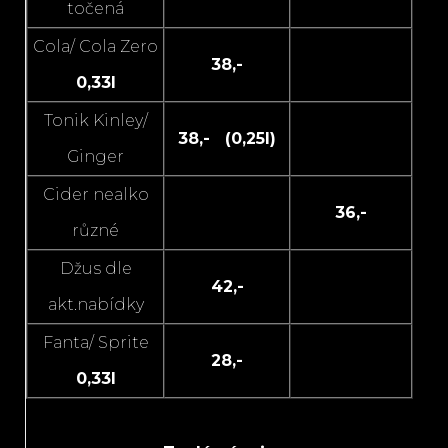
točená
Cola/ Cola Zero
38,-
0,33l
Tonik Kinley/
38,- (0,25l)
Ginger
Cider nealko
36,-
různé
Džus dle
42,-
akt.nabídky
Fanta/ Sprite
28,-
0,33l