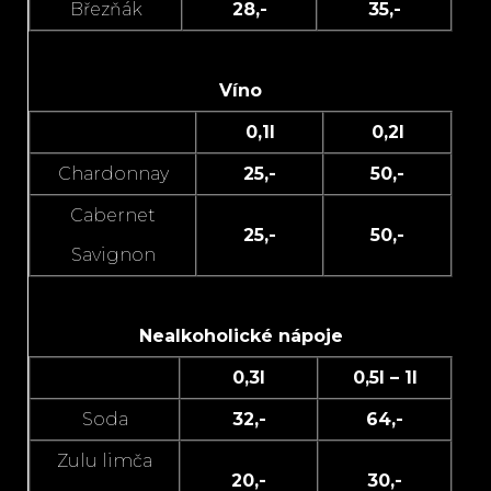
Březňák
28,-
35,-
Víno
0,1l
0,2l
Chardonnay
25,-
50,-
Cabernet
25,-
50,-
Savignon
Nealkoholické nápoje
0,3l
0,5l – 1l
Soda
32,-
64,-
Zulu limča
20,-
30,-