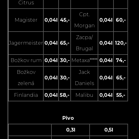
Citrus
Cpt.
Magister
0,04l
45,-
0,04l
60,-
Morgan
Zacpa/
Jagermeister
0,04l
65,-
0,04l
120,-
Brugal
Božkov rum
0,04l
30,-
Metaxa*****
0,04l
74,-
Božkov
Jack
0,04l
30,-
0,04l
65,-
zelená
Daniels
Finlandia
0,04l
58,-
Malibu
0,04l
55,-
Pivo
0,3l
0,5l